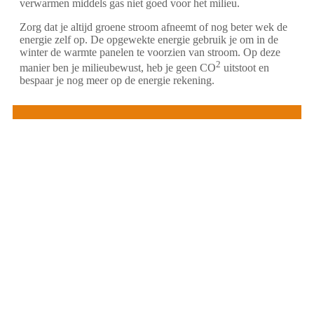
verwarmen middels gas niet goed voor het milieu.
Zorg dat je altijd groene stroom afneemt of nog beter wek de
energie zelf op. De opgewekte energie gebruik je om in de
winter de warmte panelen te voorzien van stroom. Op deze
2
manier ben je milieubewust, heb je geen CO
uitstoot en
bespaar je nog meer op de energie rekening.
Infrarood verwarming voor nieuwbouw of
renovatie
Voor nieuwbouw is een infrarood verwarming zeer
geschikt. Door de goede isolatiewaarde van
nieuwbouw woningen hebben de warmte panelen
maar weinig energie nodig om het binnenklimaat
naar de gewenste temperatuur te brengen. Bij
renovatie woningen zijn de infrarood panelen ook