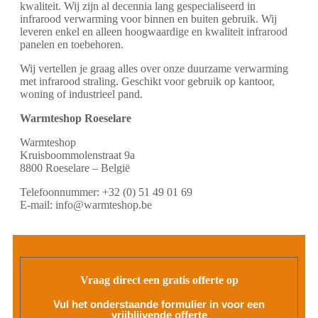
kwaliteit. Wij zijn al decennia lang gespecialiseerd in
infrarood verwarming voor binnen en buiten gebruik. Wij
leveren enkel en alleen hoogwaardige en kwaliteit infrarood
panelen en toebehoren.
Wij vertellen je graag alles over onze duurzame verwarming
met infrarood straling. Geschikt voor gebruik op kantoor,
woning of industrieel pand.
Warmteshop Roeselare
Warmteshop
Kruisboommolenstraat 9a
8800 Roeselare – België
Telefoonnummer: +32 (0) 51 49 01 69
E-mail: info@warmteshop.be
Vraag direct een gratis offerte op
Vul het onderstaande formulier in voor een
vrijblijvende offerte