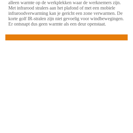
alleen warmte op de werkplekken waar de werknemers zijn.
Met infrarood stralers aan het plafond of met een mobiele
infraroodverwarming kan je gericht een zone verwarmen. De
korte golf IR-stralen zijn niet gevoelig voor windbewegingen.
Er ontsnapt dus geen warmte als een deur openstaat.
Infrarood verwarming terrasverwarmer voor
buiten
Infraroodverwarming Roeselare en omgeving zorgt
ook voor warmte buiten. Dit in de vorm van
terrasverwarming met korte golf infrarood stralen.
De kracht van de terrasverwarming heeft zichzelf al
bewezen, daar steeds meer horecabedrijven terras
verwarmers van Warmteshop Roeselare kopen.
Geen gedoe met gevaarlijke gasflessen, maar
aangename directe IR warmte.
Terrasverwarming met infrarood straling is populair,