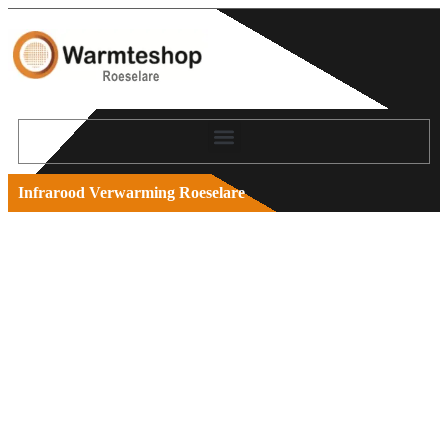
Infrarood Verwarming Roeselare
Warmteshop Roeselare voor je huis en
bedrijfspand
Infraroodverwarming Roeselare is de winkel voor
alle infrarood panelen en toebehoren voor jouw
woning of kantoor. Wil jij ook jouw huis,
appartement of bedrijfspand deze winter
energiezuinig en duurzaam verwarmen?
Kies dan voor de meest efficiënte infrarood warmte